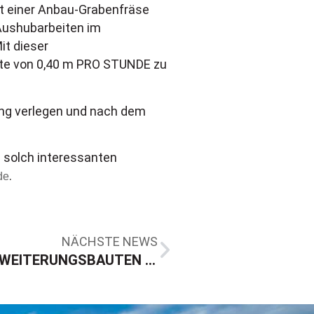
it einer Anbau-Grabenfräse
Aushubarbeiten im
it dieser
eite von 0,40 m PRO STUNDE zu
ung verlegen und nach dem
i solch interessanten
.
de
NÄCHSTE NEWS
RASANTE FORTSCHRITTE BEI ERWEITERUNGSBAUTEN FÜR VERWALTUNG UND LAGER