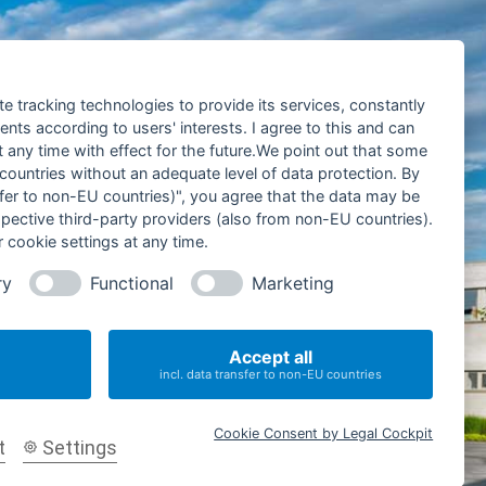
te tracking technologies to provide its services, constantly
ts according to users' interests. I agree to this and can
any time with effect for the future.We point out that some
 countries without an adequate level of data protection. By
nsfer to non-EU countries)", you agree that the data may be
912-200
spective third-party providers (also from non-EU countries).
 cookie settings at any time.
c-fahrbahnsanierung.de
ry
Functional
Marketing
0 – 16.30 Uhr
.00 Uhr
Accept all
incl. data transfer to non-EU countries
Cookie Consent by Legal Cockpit
t
Settings