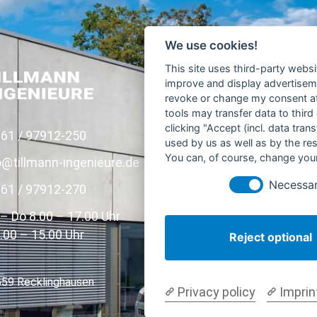
We use cookies!
This site uses third-party websi
improve and display advertisemen
revoke or change my consent at 
tools may transfer data to third
clicking "Accept (incl. data tra
61 / 97912-250
02361 / 97
used by us as well as by the re
You can, of course, change your
o@tillmann-ingenieure.de
info@strate
Necessa
61 / 97912-270
Mo – Do 8.0
Fr 8.00 – 13
– Do 8.00 – 17.00 Uhr
8.00 – 15.00 Uhr
Reject optional
59 Recklinghausen
Privacy policy
Imprin