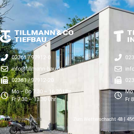
023
02361 / 97912-0
inf
info@tillmann-bau.de
023
02361 / 97912-20
Mo 
Mo – Do 7.30 – 16.30 Uhr
Fr 
Fr 7.30 – 13.30 Uhr
Zum Wetterschacht 48 | 456