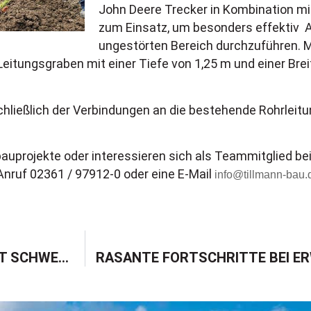
John Deere Trecker in Kombination m
zum Einsatz, um besonders effektiv 
ungestörten Bereich durchzuführen. M
 Leitungsgraben mit einer Tiefe von 1,25 m und einer Br
hließlich der Verbindungen an die bestehende Rohrleit
bauprojekte oder interessieren sich als Teammitglied be
Anruf 02361 / 97912-0 oder eine E-Mail
info@tillmann-bau.
WIR SUCHEN DICH: BAUINGENIEUR (M/W/D) MIT SCHWERPUNKT TIEFBAU