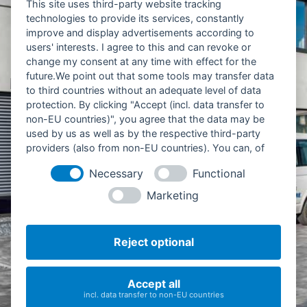
This site uses third-party website tracking
02361 / 97912-270
technologies to provide its services, constantly
improve and display advertisements according to
Mo – Do 8.00 – 17.00 Uhr
users' interests. I agree to this and can revoke or
Fr 8.00 – 15.00 Uhr
change my consent at any time with effect for the
future.We point out that some tools may transfer data
to third countries without an adequate level of data
protection. By clicking "Accept (incl. data transfer to
non-EU countries)", you agree that the data may be
used by us as well as by the respective third-party
02361 / 97912-200
providers (also from non-EU countries). You can, of
course, change your cookie settings at any time.
info@stratec-fahrbahnsanierung.de
Necessary
Functional
Mo – Do 8.00 – 16.30 Uhr
Marketing
Fr 8.00 – 13.00 Uhr
Reject optional
Accept all
incl. data transfer to non-EU countries
Zum Wetterschacht 48 | 45659 Recklinghausen