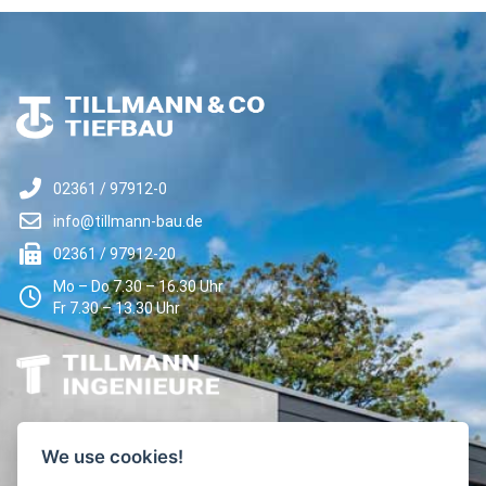
02361 / 97912-0
info@tillmann-bau.de
02361 / 97912-20
Mo – Do 7.30 – 16.30 Uhr
Fr 7.30 – 13.30 Uhr
02361 / 97912-250
We use cookies!
info@tillmann-ingenieure.de