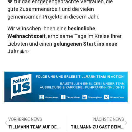
💙
für das entgegengebrachte Vertrauen, die
gute Zusammenarbeit und die vielen
gemeinsamen Projekte in diesem Jahr.
Wir wünschen Ihnen eine
besinnliche
Weihnachtszeit
, erholsame Tage im Kreise Ihrer
Liebsten und einen
gelungenen Start ins neue
Jahr
🎄✨
VORHERIGE NEWS
NÄCHSTE NEWS
TILLMANN TEAM AUF DER KATAPULT-MESSE 2025 IM RUHRFESTSPIELHAUS RECKLINGHAUSEN
TILLMANN ZU GAST BEIM SICHERHEITSTAG VON WESTNETZ