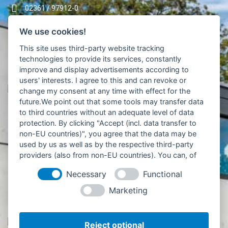
02361 / 97912-0
info@tillmann-bau.de
We use cookies!
02361 / 97912-20
This site uses third-party website tracking
Mo – Do 7.30 – 16.30 Uhr
technologies to provide its services, constantly
Fr 7.30 – 13.30 Uhr
improve and display advertisements according to
users' interests. I agree to this and can revoke or
change my consent at any time with effect for the
future.We point out that some tools may transfer data
to third countries without an adequate level of data
protection. By clicking "Accept (incl. data transfer to
non-EU countries)", you agree that the data may be
02361 / 97912-250
used by us as well as by the respective third-party
providers (also from non-EU countries). You can, of
info@tillmann-ingenieure.de
course, change your cookie settings at any time.
02361 / 97912-270
Necessary
Functional
Mo – Do 8.00 – 17.00 Uhr
Marketing
Fr 8.00 – 15.00 Uhr
Reject optional