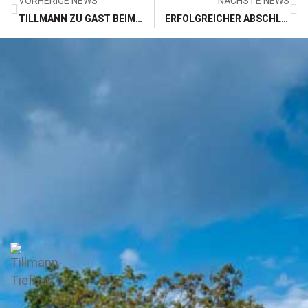
VORHERIGE NEWS
NÄCHSTE NEWS
TILLMANN ZU GAST BEIM SICHERHEITSTAG VON WESTNETZ
ERFOLGREICHER ABSCHLUSS: METE UND ANGELO SIND JETZT WERKPOLIERE IM TIEFBAU