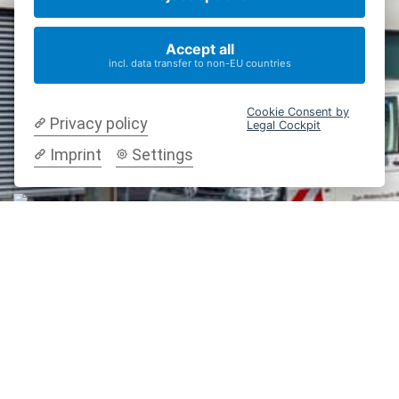
Accept all
incl. data transfer to non-EU countries
02361 / 97912-200
info@stratec-fahrbahnsanierung.de
Cookie Consent by
Privacy policy
Mo – Do 8.00 – 16.30 Uhr
Legal Cockpit
Fr 8.00 – 13.00 Uhr
Imprint
Settings
Zum Wetterschacht 48 | 45659 Recklinghausen