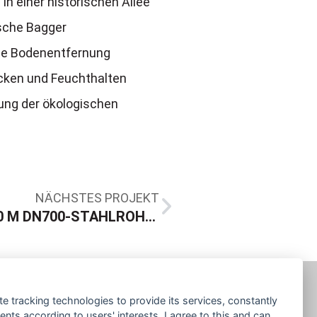
n einer historischen Allee
sche Bagger
de Bodenentfernung
cken und Feuchthalten
rung der ökologischen
NÄCHSTES PROJEKT
TILLMANN & RODE VERLEGEN 600 M DN700-STAHLROHRLEITUNG IN RECKLINGHAUSEN
te tracking technologies to provide its services, constantly
ts according to users' interests. I agree to this and can