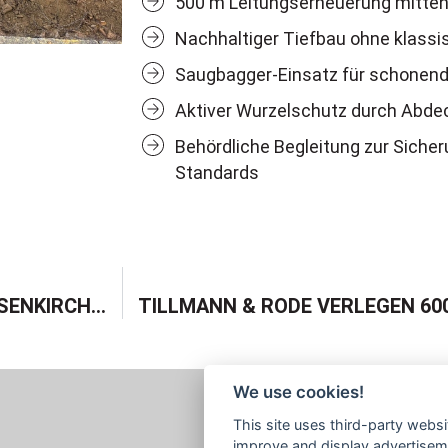
500 m Leitungserneuerung mitten i
Nachhaltiger Tiefbau ohne klassi
Saugbagger-Einsatz für schonen
Aktiver Wurzelschutz durch Abde
Behördliche Begleitung zur Siche
Standards
SANIERUNG DER BOCHUMER STRASSE IN GELSENKIRCHEN – EINES UNSERER GROSSPROJEKTE
We use cookies!
This site uses third-party websi
improve and display advertisemen